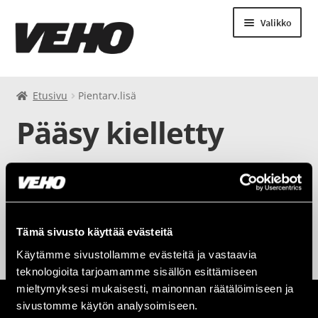
Valikko
Saldo
Etusivu
Pientarv.lisä
Pääsy kielletty
Pesuohjeet
Pesut
Tämä sisältö on suojattu salasanalla. Syötä salasana
näyttääksesi sisällön.
Odotusajan autojen toistuvaismaksut
Salasana:
Tämä sivusto käyttää evästeitä
Auton vuokraus
Käytämme sivustollamme evästeitä ja vastaavia
teknologioita tarjoamamme sisällön esittämiseen
mieltymyksesi mukaisesti, mainonnan räätälöimiseen ja
sivustomme käytön analysoimiseen.