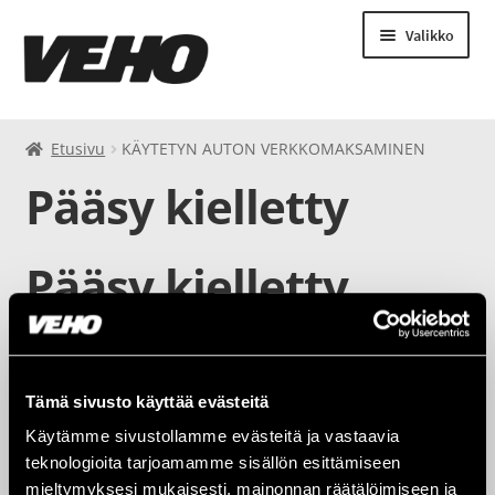
Valikko
Saldo
Etusivu
KÄYTETYN AUTON VERKKOMAKSAMINEN
Pääsy kielletty
Pesuohjeet
Pesut
Pääsy kielletty
Odotusajan autojen toistuvaismaksut
Tämä sisältö on suojattu salasanalla. Syötä salasana
Auton vuokraus
näyttääksesi sisällön.
Tämä sivusto käyttää evästeitä
Käytämme sivustollamme evästeitä ja vastaavia
Salasana:
teknologioita tarjoamamme sisällön esittämiseen
mieltymyksesi mukaisesti, mainonnan räätälöimiseen ja